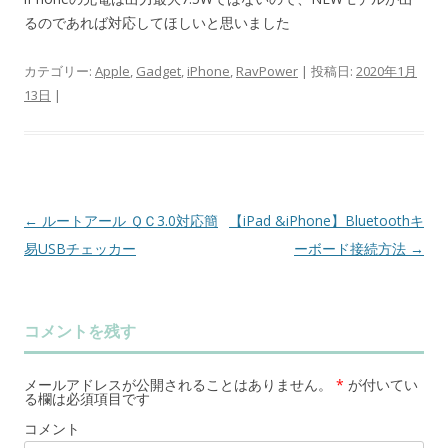
るのであれば対応してほしいと思いました
カテゴリー:
Apple
,
Gadget
,
iPhone
,
RavPower
| 投稿日:
2020年1月
13日
|
←
ルートアール ＱＣ3.0対応簡
【iPad &iPhone】Bluetoothキ
投
易USBチェッカー
ーボード接続方法
→
稿
ナ
ビ
コメントを残す
ゲ
ー
メールアドレスが公開されることはありません。
*
が付いてい
シ
る欄は必須項目です
ョ
コメント