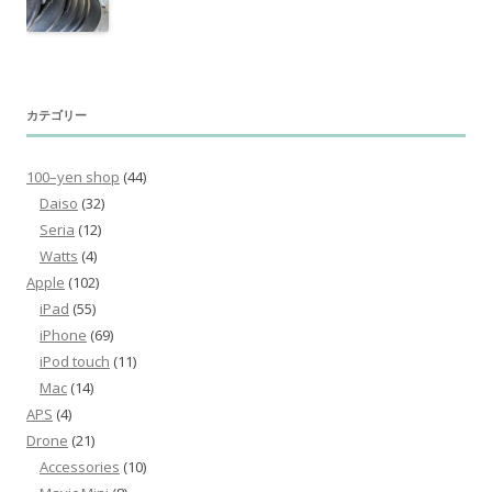
カテゴリー
100–yen shop
(44)
Daiso
(32)
Seria
(12)
Watts
(4)
Apple
(102)
iPad
(55)
iPhone
(69)
iPod touch
(11)
Mac
(14)
APS
(4)
Drone
(21)
Accessories
(10)