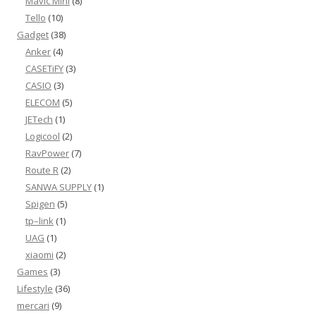
Mavic Mini
(8)
Tello
(10)
Gadget
(38)
Anker
(4)
CASETiFY
(3)
CASIO
(3)
ELECOM
(5)
JETech
(1)
Logicool
(2)
RavPower
(7)
Route R
(2)
SANWA SUPPLY
(1)
Spigen
(5)
tp–link
(1)
UAG
(1)
xiaomi
(2)
Games
(3)
Lifestyle
(36)
mercari
(9)