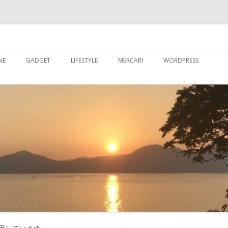
ブログ
コ
ン
NE
GADGET
LIFESTYLE
MERCARI
WORDPRESS
テ
ン
ツ
超初心者が【WORDPR
へ
ス
グを始める
キ
ッ
【WORDPRESS】超
プ
が入れたプラグイン
【WORDPRESS】カ
記事数を表示させる
【WORDPRESS】GRA
たアバター設定