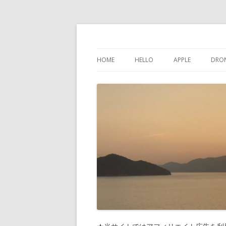
けんちゃんさんの
HOME
HELLO
APPLE
DRO
インスタグラム
IPHONE
問い合わせ
IPAD
プライバシーポリシー
IPOD TOUCH
サイトマップ
MAC
PHONES-MORE