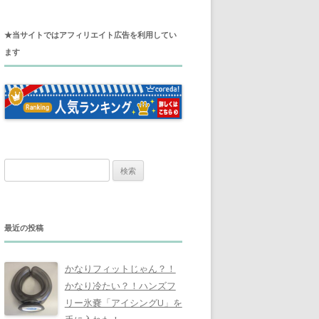
★当サイトではアフィリエイト広告を利用してい
ます
検
索
:
最近の投稿
かなりフィットじゃん？！
かなり冷たい？！ハンズフ
リー氷嚢「アイシングU」を