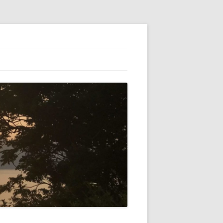
ESS】でブロ
初心者（自分）
テゴリーの横に
VATARを使っ