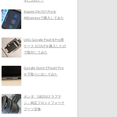
手に入れた！
Xiaomi Qin F21 Proを
AliExpressで購入してみた
UAG Google Pixel 8 Pro用
ケース SCOUTを購入したの
で取付してみた
Google StoreでPixel7 Pro
を下取りに出してみた
ホンダ「GB250クラブマ
ン」純正フロントフォーク
ブーツ交換