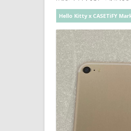
Hello Kitty x CASETiFY Ma