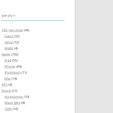
カテゴリー
100–yen shop
(44)
Daiso
(32)
Seria
(12)
Watts
(4)
Apple
(102)
iPad
(55)
iPhone
(69)
iPod touch
(11)
Mac
(14)
APS
(4)
Drone
(21)
Accessories
(10)
Mavic Mini
(8)
Tello
(10)