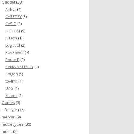
Gadget
(38)
Anker
(4)
CASETiFY
(3)
CASIO
(3)
ELECOM
(5)
JETech
(1)
Logicool
(2)
RavPower
(7)
Route R
(2)
SANWA SUPPLY
(1)
Spigen
(5)
tp–link
(1)
UAG
(1)
xiaomi
(2)
Games
(3)
Lifestyle
(36)
mercari
(9)
motorcycles
(30)
music
(2)