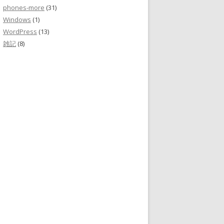
phones-more
(31)
Windows
(1)
WordPress
(13)
雑記
(8)