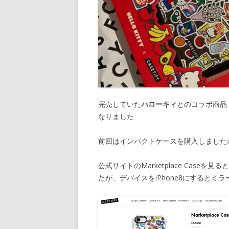
完売していた
ハローキィ
とのコラボ商品
なりました
前回はインパクトケースを購入しました
公式サイトのMarketplace Caseを
たが、デバイスをiPhone8にすると