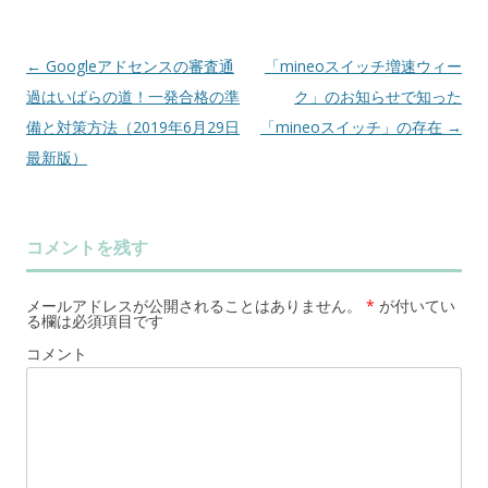
←
Googleアドセンスの審査通
「mineoスイッチ増速ウィー
投
過はいばらの道！一発合格の準
ク」のお知らせで知った
稿
備と対策方法（2019年6月29日
「mineoスイッチ」の存在
→
ナ
最新版）
ビ
ゲ
ー
コメントを残す
シ
ョ
メールアドレスが公開されることはありません。
*
が付いてい
ン
る欄は必須項目です
コメント