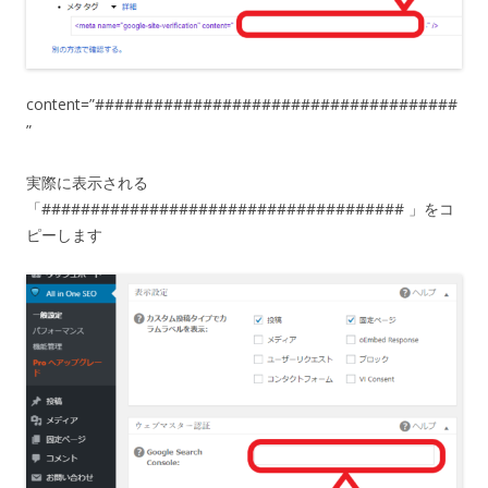
content=”#####################################
”
実際に表示される
「##################################### 」をコ
ピーします