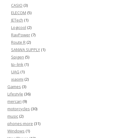
CASIO
(3)
ELECOM
(5)
JETech
(1)
Logicool
(2)
RavPower
(7)
Route R
(2)
SANWA SUPPLY
(1)
Spigen
(5)
tp–link
(1)
UAG
(1)
xiaomi
(2)
Games
(3)
Lifestyle
(36)
mercari
(9)
motorcycles
(30)
music
(2)
phones-more
(31)
Windows
(1)