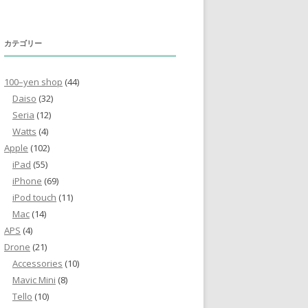
カテゴリー
100–yen shop
(44)
Daiso
(32)
Seria
(12)
Watts
(4)
Apple
(102)
iPad
(55)
iPhone
(69)
iPod touch
(11)
Mac
(14)
APS
(4)
Drone
(21)
Accessories
(10)
Mavic Mini
(8)
Tello
(10)