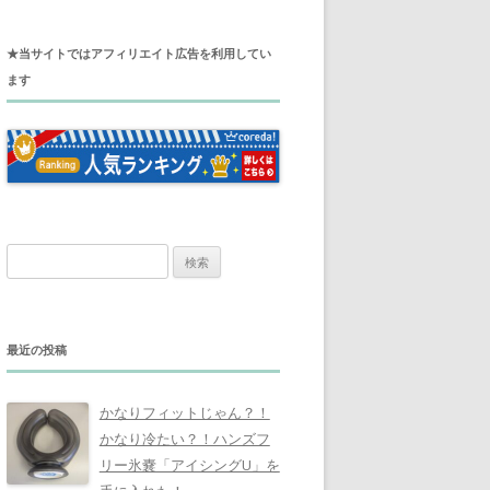
★当サイトではアフィリエイト広告を利用してい
ます
検
索
:
最近の投稿
かなりフィットじゃん？！
かなり冷たい？！ハンズフ
リー氷嚢「アイシングU」を