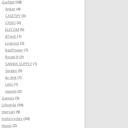
Gadget
(38)
Anker
(4)
CASETiFY
(3)
CASIO
(3)
ELECOM
(5)
JETech
(1)
Logicool
(2)
RavPower
(7)
Route R
(2)
SANWA SUPPLY
(1)
Spigen
(5)
tp–link
(1)
UAG
(1)
xiaomi
(2)
Games
(3)
Lifestyle
(36)
mercari
(9)
motorcycles
(30)
music
(2)