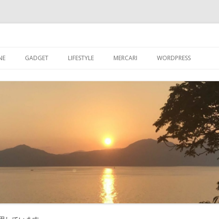
ブログ
コ
ン
NE
GADGET
LIFESTYLE
MERCARI
WORDPRESS
テ
ン
ツ
超初心者が【WORDPR
へ
ス
グを始める
キ
ッ
【WORDPRESS】超
プ
が入れたプラグイン
【WORDPRESS】カ
記事数を表示させる
【WORDPRESS】GRA
たアバター設定