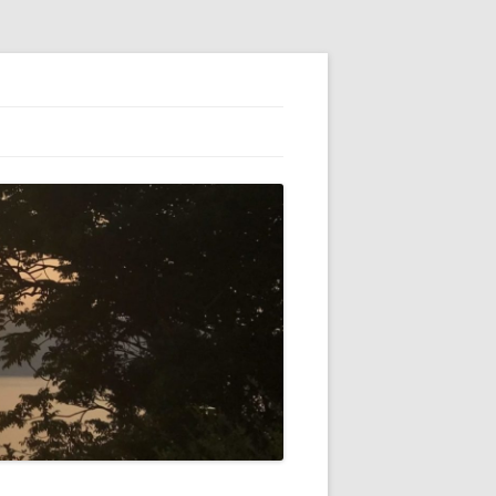
ESS】でブロ
初心者（自分）
テゴリーの横に
VATARを使っ