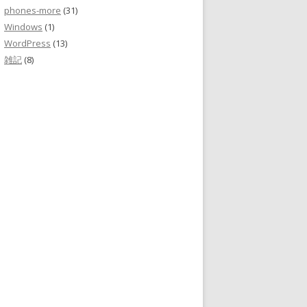
phones-more
(31)
Windows
(1)
WordPress
(13)
雑記
(8)