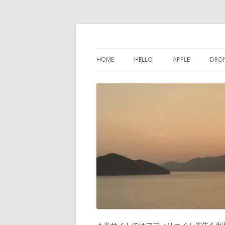
けんちゃんさんの
HOME
HELLO
APPLE
DRO
インスタグラム
IPHONE
問い合わせ
IPAD
プライバシーポリシー
IPOD TOUCH
サイトマップ
MAC
PHONES-MORE