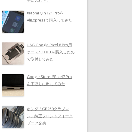
手に入れた！
Xiaomi Qin F21 Proを
AliExpressで購入してみた
UAG Google Pixel 8 Pro用
ケース SCOUTを購入したの
で取付してみた
Google StoreでPixel7 Pro
を下取りに出してみた
ホンダ「GB250クラブマ
ン」純正フロントフォーク
ブーツ交換