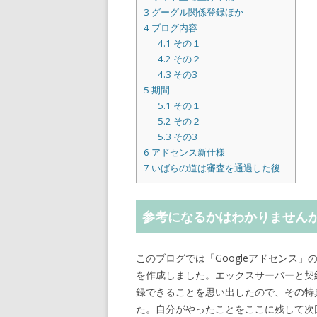
3
グーグル関係登録ほか
4
ブログ内容
4.1
その１
4.2
その２
4.3
その3
5
期間
5.1
その１
5.2
その２
5.3
その3
6
アドセンス新仕様
7
いばらの道は審査を通過した後
参考になるかはわかりません
このブログでは「Googleアドセンス
を作成しました。エックスサーバーと契
録できることを思い出したので、その特典
た。自分がやったことをここに残して次