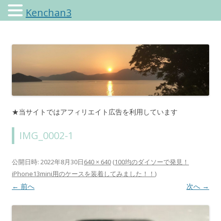
Kenchan3
けんちゃんさんのブログ
★当サイトではアフィリエイト広告を利用しています
IMG_0002-1
公開日時:
2022年8月30日
640 × 640
(
100均のダイソーで発見！
iPhone13mini用のケースを装着してみました！！
)
← 前へ
次へ →