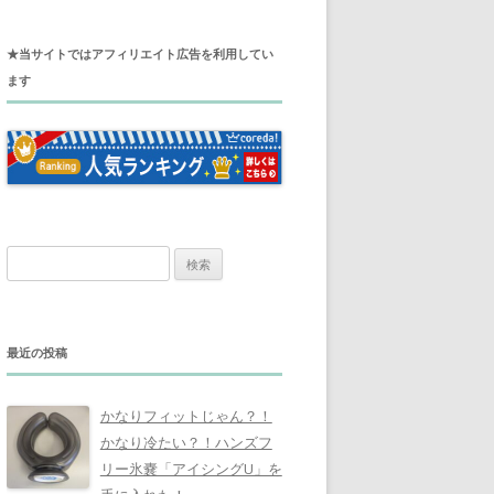
★当サイトではアフィリエイト広告を利用してい
ます
検
索
:
最近の投稿
かなりフィットじゃん？！
かなり冷たい？！ハンズフ
リー氷嚢「アイシングU」を