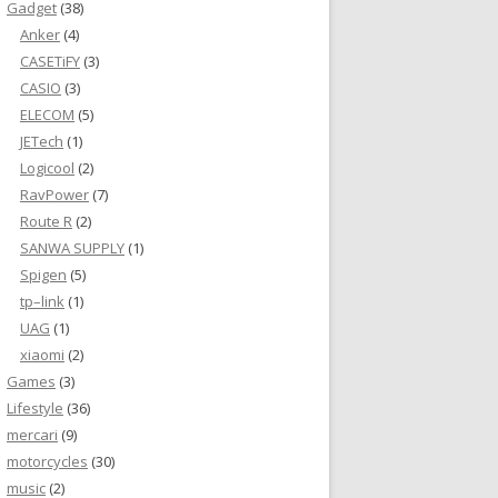
Gadget
(38)
Anker
(4)
CASETiFY
(3)
CASIO
(3)
ELECOM
(5)
JETech
(1)
Logicool
(2)
RavPower
(7)
Route R
(2)
SANWA SUPPLY
(1)
Spigen
(5)
tp–link
(1)
UAG
(1)
xiaomi
(2)
Games
(3)
Lifestyle
(36)
mercari
(9)
motorcycles
(30)
music
(2)