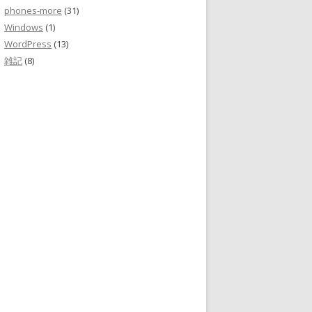
phones-more
(31)
Windows
(1)
WordPress
(13)
雑記
(8)