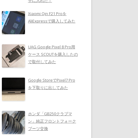
手に入れた！
Xiaomi Qin F21 Proを
AliExpressで購入してみた
UAG Google Pixel 8 Pro用
ケース SCOUTを購入したの
で取付してみた
Google StoreでPixel7 Pro
を下取りに出してみた
ホンダ「GB250クラブマ
ン」純正フロントフォーク
ブーツ交換