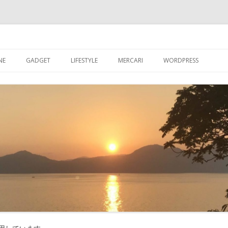
ブログ
コ
ン
NE
GADGET
LIFESTYLE
MERCARI
WORDPRESS
テ
ン
ツ
超初心者が【WORDPR
へ
ス
グを始める
キ
ッ
【WORDPRESS】超
プ
が入れたプラグイン
【WORDPRESS】カ
記事数を表示させる
【WORDPRESS】GRA
たアバター設定