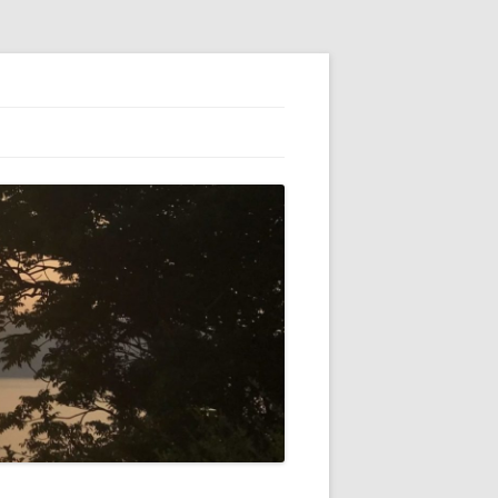
ESS】でブロ
初心者（自分）
テゴリーの横に
VATARを使っ