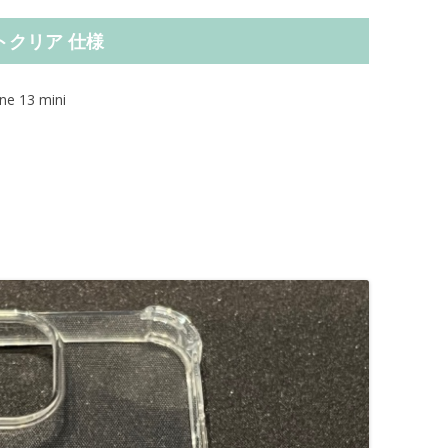
フトクリア 仕様
e 13 mini