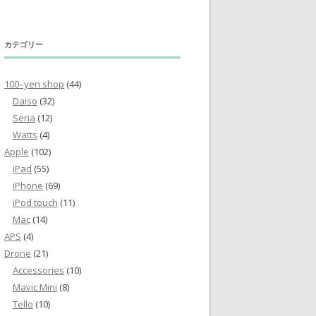
カテゴリー
100–yen shop
(44)
Daiso
(32)
Seria
(12)
Watts
(4)
Apple
(102)
iPad
(55)
iPhone
(69)
iPod touch
(11)
Mac
(14)
APS
(4)
Drone
(21)
Accessories
(10)
Mavic Mini
(8)
Tello
(10)