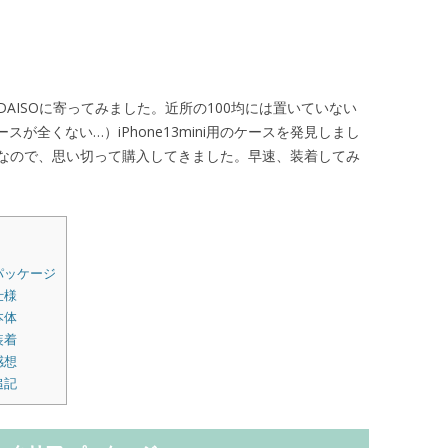
AISOに寄ってみました。近所の100均には置いていない
ースが全くない…）iPhone13mini用のケースを発見しまし
なので、思い切って購入してきました。早速、装着してみ
 パッケージ
仕様
本体
装着
感想
追記