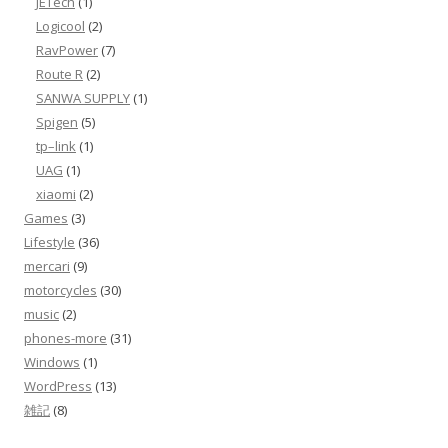
JETech
(1)
Logicool
(2)
RavPower
(7)
Route R
(2)
SANWA SUPPLY
(1)
Spigen
(5)
tp–link
(1)
UAG
(1)
xiaomi
(2)
Games
(3)
Lifestyle
(36)
mercari
(9)
motorcycles
(30)
music
(2)
phones-more
(31)
Windows
(1)
WordPress
(13)
雑記
(8)