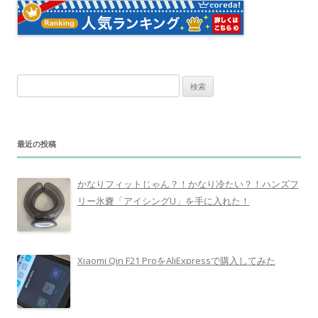
検
索
:
最近の投稿
かなりフィットじゃん？！かなり冷たい？！ハンズフ
リー氷嚢「アイシングU」を手に入れた！
Xiaomi Qin F21 ProをAliExpressで購入してみた