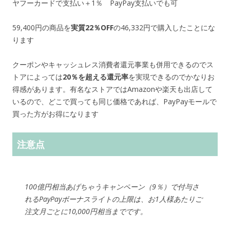
ヤフーカードで支払い＋1％ PayPay支払いでも可
59,400円の商品を
実質22％OFF
の46,332円で購入したことにな
ります
クーポンやキャッシュレス消費者還元事業も併用できるのでス
トアによっては
20％を超える還元率
を実現できるのでかなりお
得感があります。有名なストアではAmazonや楽天も出店して
いるので、どこで買っても同じ価格であれば、PayPayモールで
買った方がお得になります
注意点
100億円相当あげちゃうキャンペーン（9％）で付与さ
れるPayPayボーナスライトの上限は、お1人様あたりご
注文月ごとに10,000円相当までです。