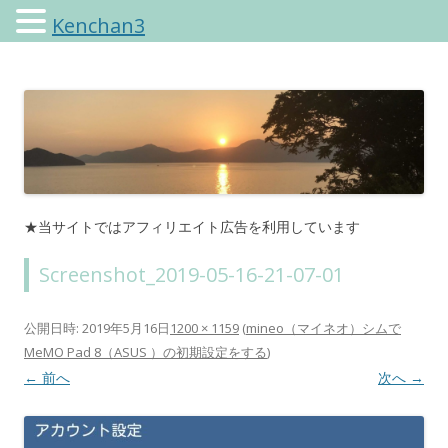
Kenchan3
けんちゃんさんのブログ
★当サイトではアフィリエイト広告を利用しています
Screenshot_2019-05-16-21-07-01
公開日時:
2019年5月16日
1200 × 1159
(
mineo（マイネオ）シムで
MeMO Pad 8（ASUS ）の初期設定をする
)
← 前へ
次へ →