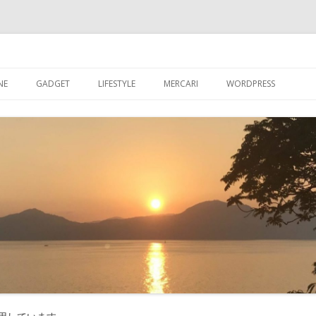
ブログ
コ
ン
NE
GADGET
LIFESTYLE
MERCARI
WORDPRESS
テ
ン
ツ
超初心者が【WORDPR
へ
ス
グを始める
キ
ッ
【WORDPRESS】超
プ
が入れたプラグイン
【WORDPRESS】カ
記事数を表示させる
【WORDPRESS】GRA
たアバター設定