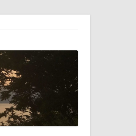
ESS】でブロ
初心者（自分）
テゴリーの横に
VATARを使っ