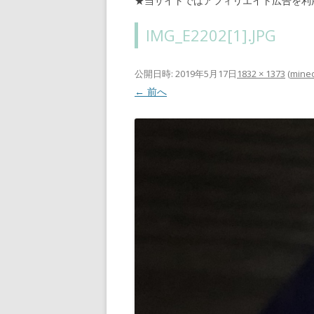
★当サイトではアフィリエイト広告を利
IMG_E2202[1].JPG
公開日時:
2019年5月17日
1832 × 1373
(
min
← 前へ