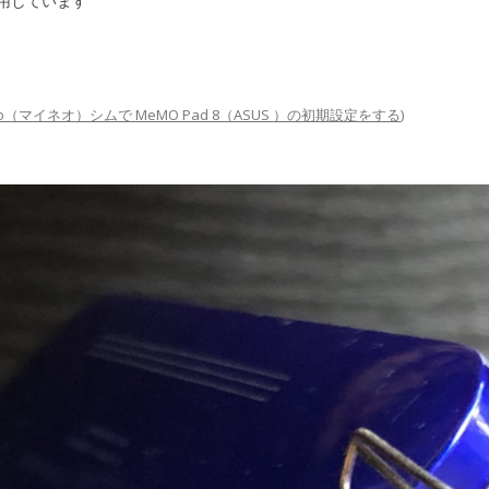
用しています
eo（マイネオ）シムで MeMO Pad 8（ASUS ）の初期設定をする
)