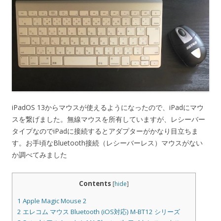
iPadOS 13からマウスが使えるようになったので、iPadにマウ
スを繋げました。無線マウスを所有していますが、レシーバー
タイプなのでiPadに接続するとアダプターがかなり目立ちま
す。お手頃なBluetooth接続（レシーバーレス）マウスがない
か調べてみました
Contents
[
hide
]
1
Apple Magic Mouse 2
2
エレコム マウス Bluetooth (iOS対応) M-BT12 シリーズ