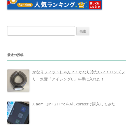
検
索
:
最近の投稿
かなりフィットじゃん？！かなり冷たい？！ハンズフ
リー氷嚢「アイシングU」を手に入れた！
Xiaomi Qin F21 ProをAliExpressで購入してみた