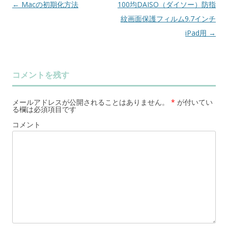
←
Macの初期化方法
100均DAISO（ダイソー）防指
投
紋画面保護フィルム9.7インチ
稿
iPad用
→
ナ
ビ
ゲ
コメントを残す
ー
シ
メールアドレスが公開されることはありません。
*
が付いてい
ョ
る欄は必須項目です
ン
コメント