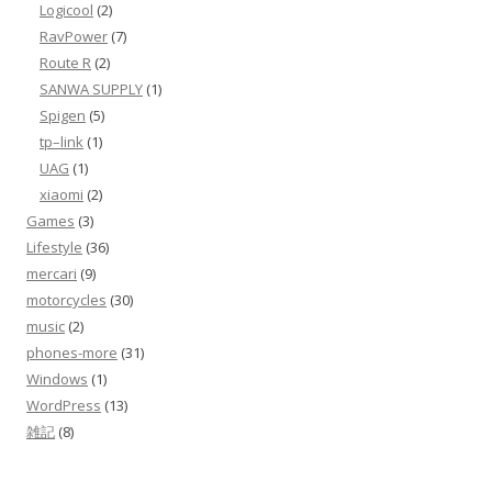
Logicool
(2)
RavPower
(7)
Route R
(2)
SANWA SUPPLY
(1)
Spigen
(5)
tp–link
(1)
UAG
(1)
xiaomi
(2)
Games
(3)
Lifestyle
(36)
mercari
(9)
motorcycles
(30)
music
(2)
phones-more
(31)
Windows
(1)
WordPress
(13)
雑記
(8)