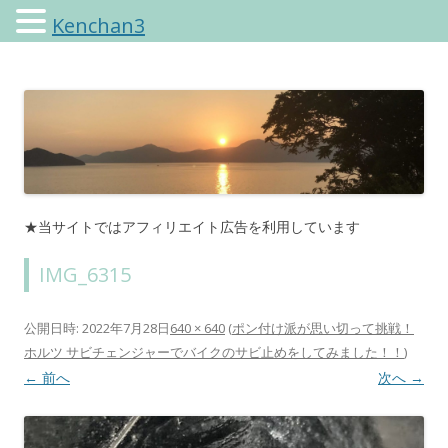
Kenchan3
けんちゃんさんのブログ
★当サイトではアフィリエイト広告を利用しています
IMG_6315
公開日時:
2022年7月28日
640 × 640
(
ポン付け派が思い切って挑戦！
ホルツ サビチェンジャーでバイクのサビ止めをしてみました！！
)
← 前へ
次へ →