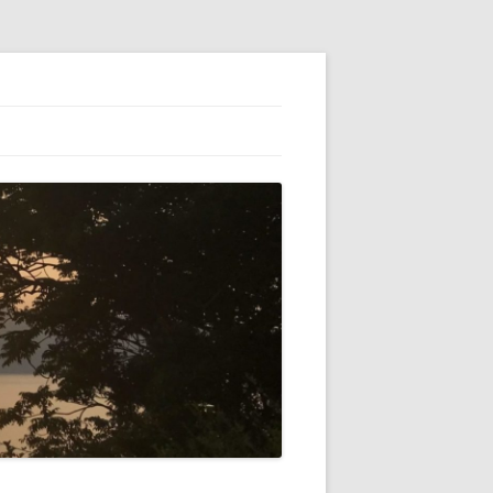
ESS】でブロ
初心者（自分）
テゴリーの横に
VATARを使っ