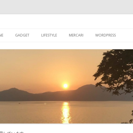
ブログ
コ
ン
NE
GADGET
LIFESTYLE
MERCARI
WORDPRESS
テ
ン
ツ
超初心者が【WORDPR
へ
ス
グを始める
キ
ッ
【WORDPRESS】超
プ
が入れたプラグイン
【WORDPRESS】カ
記事数を表示させる
【WORDPRESS】GRA
たアバター設定