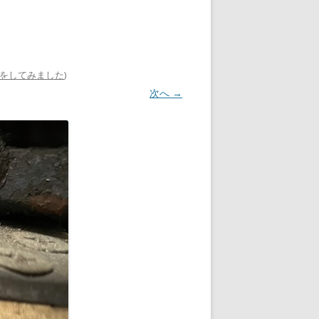
）をしてみました
)
次へ →