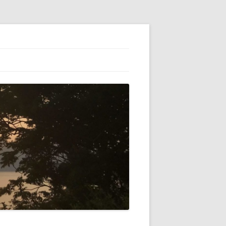
ESS】でブロ
初心者（自分）
テゴリーの横に
VATARを使っ