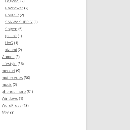
Logicool
(2)
RavPower
(7)
Route R
(2)
SANWA SUPPLY
(1)
Spigen
(5)
tp–link
(1)
UAG
(1)
xiaomi
(2)
Games
(3)
Lifestyle
(36)
mercari
(9)
motorcycles
(30)
music
(2)
phones-more
(31)
Windows
(1)
WordPress
(13)
雑記
(8)