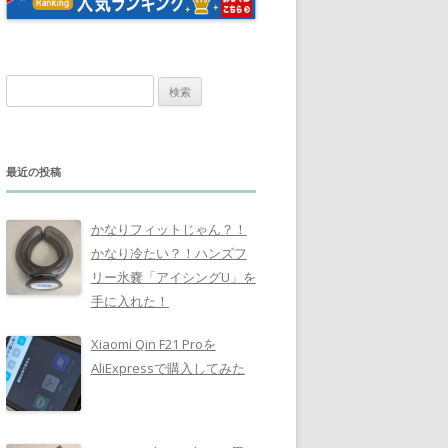
検
索
:
最近の投稿
かなりフィットじゃん？！
かなり冷たい？！ハンズフ
リー氷嚢「アイシングU」を
手に入れた！
Xiaomi Qin F21 Proを
AliExpressで購入してみた