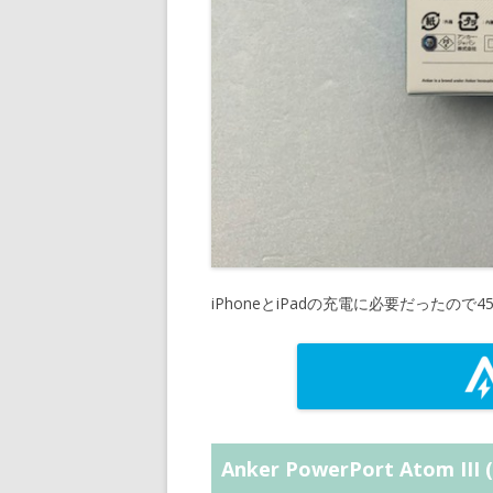
iPhoneとiPadの充電に必要だったので45W＋
Anker PowerPort Atom III