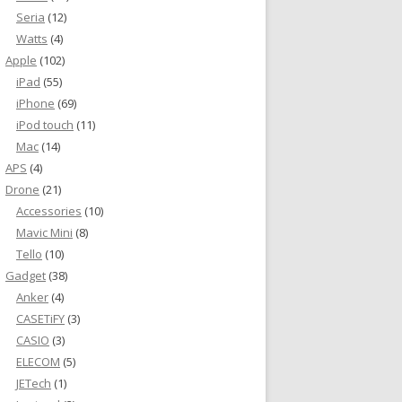
Seria
(12)
Watts
(4)
Apple
(102)
iPad
(55)
iPhone
(69)
iPod touch
(11)
Mac
(14)
APS
(4)
Drone
(21)
Accessories
(10)
Mavic Mini
(8)
Tello
(10)
Gadget
(38)
Anker
(4)
CASETiFY
(3)
CASIO
(3)
ELECOM
(5)
JETech
(1)