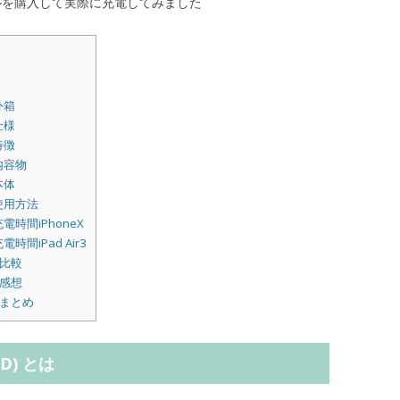
ルを購入して実際に充電してみました
 外箱
 仕様
 特徴
) 内容物
 本体
s) 使用方法
s) 充電時間iPhoneX
) 充電時間iPad Air3
) 比較
) 感想
s) まとめ
PD) とは