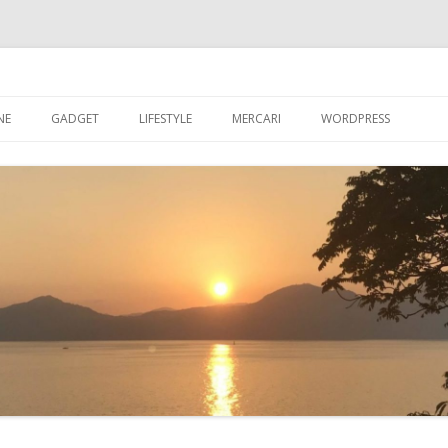
ブログ
コ
ン
NE
GADGET
LIFESTYLE
MERCARI
WORDPRESS
テ
ン
ツ
超初心者が【WORDPR
へ
ス
グを始める
キ
ッ
【WORDPRESS】超
プ
が入れたプラグイン
【WORDPRESS】カ
記事数を表示させる
【WORDPRESS】GRA
たアバター設定