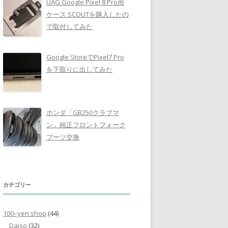
UAG Google Pixel 8 Pro用
ケース SCOUTを購入したの
で取付してみた
Google StoreでPixel7 Pro
を下取りに出してみた
ホンダ「GB250クラブマ
ン」純正フロントフォーク
ブーツ交換
カテゴリー
100–yen shop
(44)
Daiso
(32)