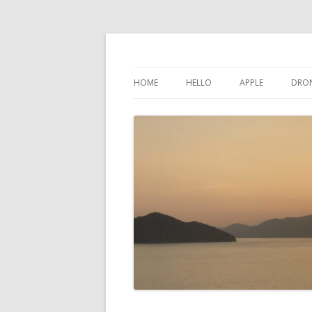
けんちゃんさんの
HOME
HELLO
APPLE
DRO
インスタグラム
IPHONE
問い合わせ
IPAD
プライバシーポリシー
IPOD TOUCH
サイトマップ
MAC
PHONES-MORE