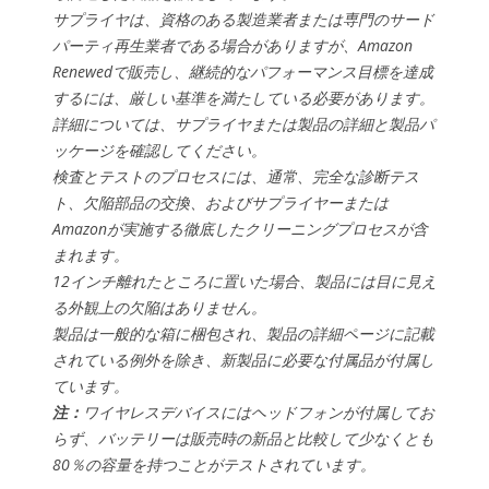
サプライヤは、資格のある製造業者または専門のサード
パーティ再生業者である場合がありますが、Amazon
Renewedで販売し、継続的なパフォーマンス目標を達成
するには、厳しい基準を満たしている必要があります。
詳細については、サプライヤまたは製品の詳細と製品パ
ッケージを確認してください。
検査とテストのプロセスには、通常、完全な診断テス
ト、欠陥部品の交換、およびサプライヤーまたは
Amazonが実施する徹底したクリーニングプロセスが含
まれます。
12インチ離れたところに置いた場合、製品には目に見え
る外観上の欠陥はありません。
製品は一般的な箱に梱包され、製品の詳細ページに記載
されている例外を除き、新製品に必要な付属品が付属し
ています。
注：
ワイヤレスデバイスにはヘッドフォンが付属してお
らず、バッテリーは販売時の新品と比較して少なくとも
80％の容量を持つことがテストされています。