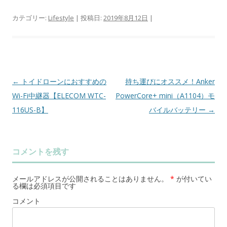
カテゴリー:
Lifestyle
| 投稿日:
2019年8月12日
|
←
トイドローンにおすすめの
持ち運びにオススメ！Anker
投
Wi-Fi中継器【ELECOM WTC-
PowerCore+ mini（A1104）モ
稿
116US-B】
バイルバッテリー
→
ナ
ビ
ゲ
コメントを残す
ー
シ
メールアドレスが公開されることはありません。
*
が付いてい
ョ
る欄は必須項目です
ン
コメント