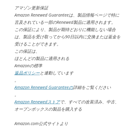
アマゾン更新保証
Amazon Renewed Guaranteeは、製品情報ページで特に
言及されている一部のRenewed製品に適用されます。
この保証により、製品が期待どおりに機能しない場合
は、製品を受け取ってから90日以内に交換または返金を
受けることができます。
この保証は、
ほとんどの製品に適用される
Amazonの標準
返品ポリシー
と連動しています
。
Amazon Renewed Guaranteeの
詳細をご覧ください
。
Amazon Renewedストア
で、すべての改装済み、中古、
オープンボックスの製品を購入する
Amazon.com公式サイトより