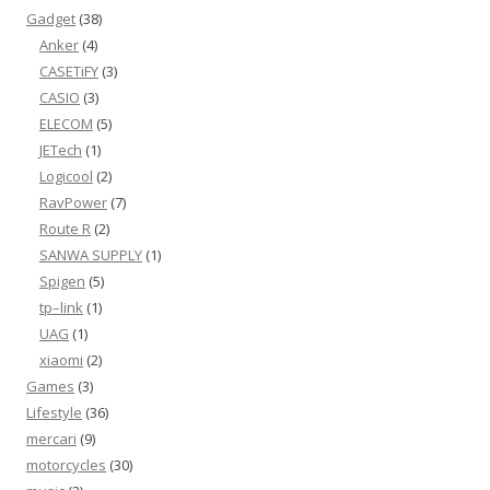
Gadget
(38)
Anker
(4)
CASETiFY
(3)
CASIO
(3)
ELECOM
(5)
JETech
(1)
Logicool
(2)
RavPower
(7)
Route R
(2)
SANWA SUPPLY
(1)
Spigen
(5)
tp–link
(1)
UAG
(1)
xiaomi
(2)
Games
(3)
Lifestyle
(36)
mercari
(9)
motorcycles
(30)