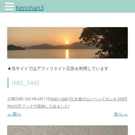
Kenchan3
けんちゃんさんのブログ
★当サイトではアフィリエイト広告を利用しています
IMG_3443
公開日時:
2021年4月11日
640 × 640
(
行き場のないヘッドホンを100円
均のS字フックで収納してみました
)
← 前へ
次へ →