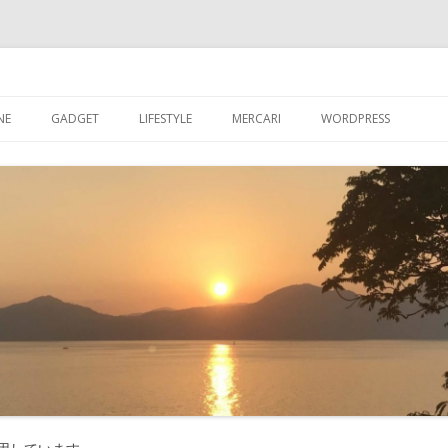
ブログ
コ
ン
NE
GADGET
LIFESTYLE
MERCARI
WORDPRESS
テ
ン
ツ
超初心者が【WORDPR
へ
ス
グを始める
キ
ッ
【WORDPRESS】超
プ
が入れたプラグイン
【WORDPRESS】カ
記事数を表示させる
【WORDPRESS】GRA
たアバター設定