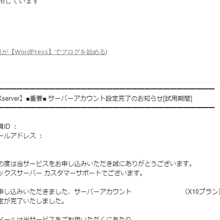
用しています
が【WordPress】でブログを始める
)