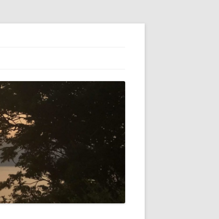
ESS】でブロ
初心者（自分）
テゴリーの横に
VATARを使っ