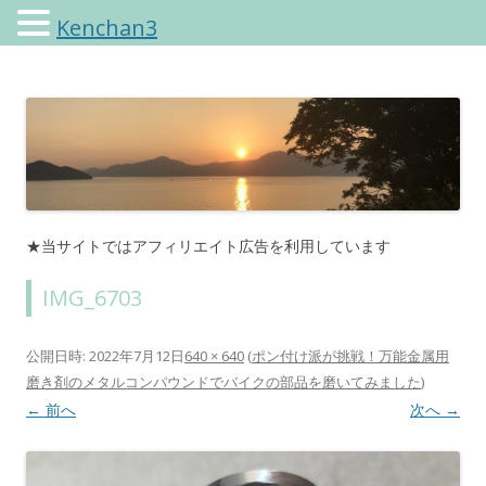
Kenchan3
けんちゃんさんのブログ
★当サイトではアフィリエイト広告を利用しています
IMG_6703
公開日時:
2022年7月12日
640 × 640
(
ポン付け派が挑戦！万能金属用
磨き剤のメタルコンパウンドでバイクの部品を磨いてみました
)
← 前へ
次へ →