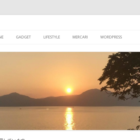
ブログ
コ
ン
NE
GADGET
LIFESTYLE
MERCARI
WORDPRESS
テ
ン
ツ
超初心者が【WORDPR
へ
ス
グを始める
キ
ッ
【WORDPRESS】超
プ
が入れたプラグイン
【WORDPRESS】カ
記事数を表示させる
【WORDPRESS】GRA
たアバター設定