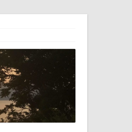
ESS】でブロ
初心者（自分）
テゴリーの横に
VATARを使っ