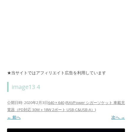
★当サイトではアフィリエイト広告を利用しています
image13 4
公開日時:
2020年2月3日
640 × 640
(
RAVPower シガーソケット 車載充
電器（PD対応 30W＋18W 2ポート USB-C&USB-A）
)
← 前へ
次へ →