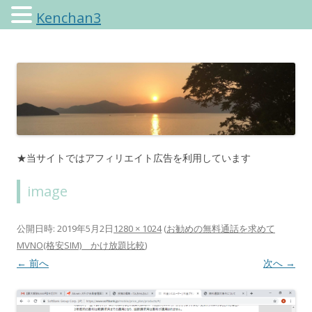
Kenchan3
けんちゃんさんのブログ
★当サイトではアフィリエイト広告を利用しています
image
公開日時:
2019年5月2日
1280 × 1024
(
お勧めの無料通話を求めて
MVNO(格安SIM) かけ放題比較
)
← 前へ
次へ →