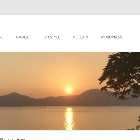
ブログ
コ
ン
NE
GADGET
LIFESTYLE
MERCARI
WORDPRESS
テ
ン
ツ
超初心者が【WORDPR
へ
ス
グを始める
キ
ッ
【WORDPRESS】超
プ
が入れたプラグイン
【WORDPRESS】カ
記事数を表示させる
【WORDPRESS】GRA
たアバター設定