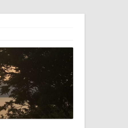
ESS】でブロ
初心者（自分）
テゴリーの横に
VATARを使っ