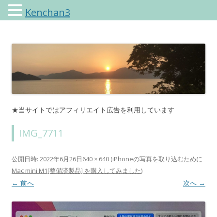
Kenchan3
けんちゃんさんのブログ
★当サイトではアフィリエイト広告を利用しています
IMG_7711
公開日時:
2022年6月26日
640 × 640
(
iPhoneの写真を取り込むために
Mac mini M1[整備済製品] を購入してみました
)
← 前へ
次へ →