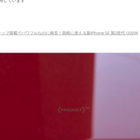
用しています
ップ搭載でパワフルなのに格安！気軽に使える新iPhone SE 第2世代 (2020)
)