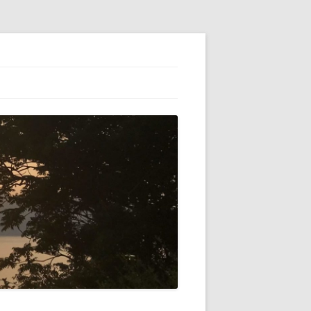
ESS】でブロ
初心者（自分）
テゴリーの横に
VATARを使っ