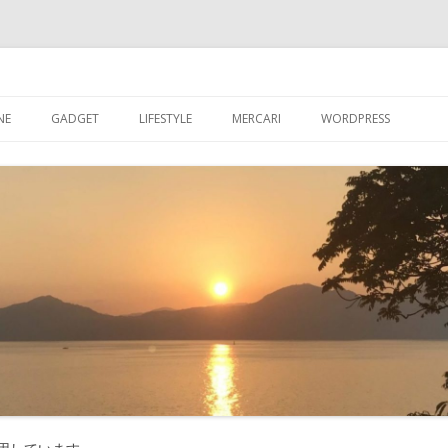
ブログ
コ
ン
NE
GADGET
LIFESTYLE
MERCARI
WORDPRESS
テ
ン
ツ
超初心者が【WORDPR
へ
ス
グを始める
キ
ッ
【WORDPRESS】超
プ
が入れたプラグイン
【WORDPRESS】カ
記事数を表示させる
【WORDPRESS】GRA
たアバター設定