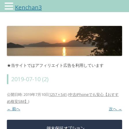
Kenchan3
けんちゃんさんのブログ
★当サイトではアフィリエイト広告を利用しています
2019-07-10 (2)
公開日時:
2019年7月10日
1257 × 541
(
中古iPhoneでも安心【おすす
め格安SIM】
)
← 前へ
次へ →