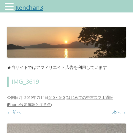
Kenchan3
けんちゃんさんのブログ
★当サイトではアフィリエイト広告を利用しています
IMG_3619
公開日時:
2019年7月4日
640 × 640
(
はじめての中古スマホ通販
iPhone設定確認と注意点
)
← 前へ
次へ →