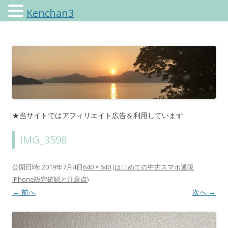
Kenchan3
けんちゃんさんのブログ
★当サイトではアフィリエイト広告を利用しています
IMG_3598
公開日時:
2019年7月4日
640 × 640
(
はじめての中古スマホ通販
iPhone設定確認と注意点
)
← 前へ
次へ →