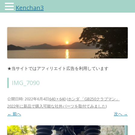
Kenchan3
けんちゃんさんのブログ
★当サイトではアフィリエイト広告を利用しています
IMG_7090
公開日時:
2022年6月4日
640 × 640
(
ホンダ 「GB250クラブマン」
2022年に新品で購入可能な社外パーツを取付てみました
)
← 前へ
次へ →