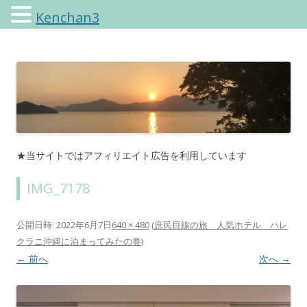
Kenchan3
けんちゃんさんのブログ
★当サイトではアフィリエイト広告を利用しています
IMG_7178
公開日時:
2022年6月7日
640 × 480
(
庶民目線の旅 人気ホテル ハレ
クラニ沖縄に泊まってみたの巻
)
← 前へ
次へ →