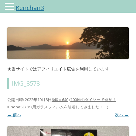
Kenchan3
けんちゃんさんのブログ
★当サイトではアフィリエイト広告を利用しています
IMG_8578
公開日時:
2022年10月8日
640 × 640
(
100均のダイソーで発見！
iPhoneSE/8/7用ガラスフィルムを装着してみました！！
)
← 前へ
次へ →