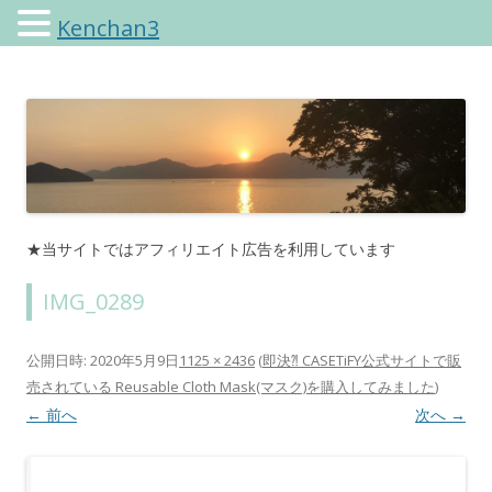
Kenchan3
けんちゃんさんのブログ
★当サイトではアフィリエイト広告を利用しています
IMG_0289
公開日時:
2020年5月9日
1125 × 2436
(
即決⁈ CASETiFY公式サイトで販
売されている Reusable Cloth Mask(マスク)を購入してみました
)
← 前へ
次へ →