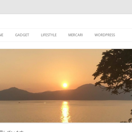
ブログ
コ
ン
NE
GADGET
LIFESTYLE
MERCARI
WORDPRESS
テ
ン
ツ
超初心者が【WORDPR
へ
ス
グを始める
キ
ッ
【WORDPRESS】超
プ
が入れたプラグイン
【WORDPRESS】カ
記事数を表示させる
【WORDPRESS】GRA
たアバター設定