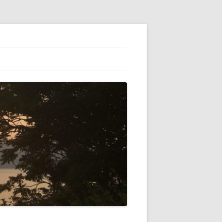
ESS】でブロ
初心者（自分）
テゴリーの横に
VATARを使っ