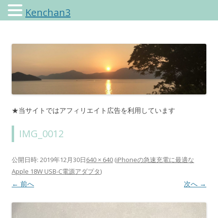
Kenchan3
けんちゃんさんのブログ
★当サイトではアフィリエイト広告を利用しています
IMG_0012
公開日時:
2019年12月30日
640 × 640
(
iPhoneの急速充電に最適な
Apple 18W USB-C電源アダプタ
)
← 前へ
次へ →