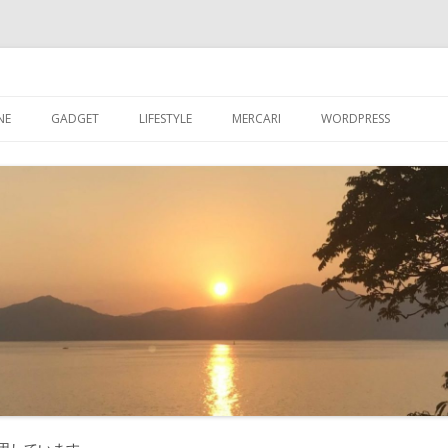
ブログ
コ
ン
NE
GADGET
LIFESTYLE
MERCARI
WORDPRESS
テ
ン
ツ
超初心者が【WORDPR
へ
ス
グを始める
キ
ッ
【WORDPRESS】超
プ
が入れたプラグイン
【WORDPRESS】カ
記事数を表示させる
【WORDPRESS】GRA
たアバター設定