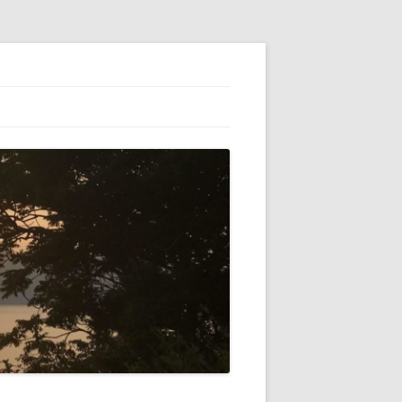
ESS】でブロ
初心者（自分）
テゴリーの横に
VATARを使っ