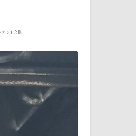
＆ナット交換
)