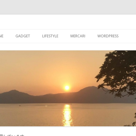
ブログ
コ
ン
NE
GADGET
LIFESTYLE
MERCARI
WORDPRESS
テ
ン
ツ
超初心者が【WORDPR
へ
ス
グを始める
キ
ッ
【WORDPRESS】超
プ
が入れたプラグイン
【WORDPRESS】カ
記事数を表示させる
【WORDPRESS】GRA
たアバター設定