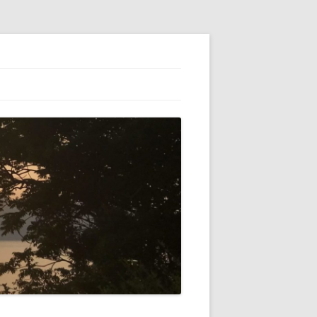
ESS】でブロ
初心者（自分）
テゴリーの横に
VATARを使っ