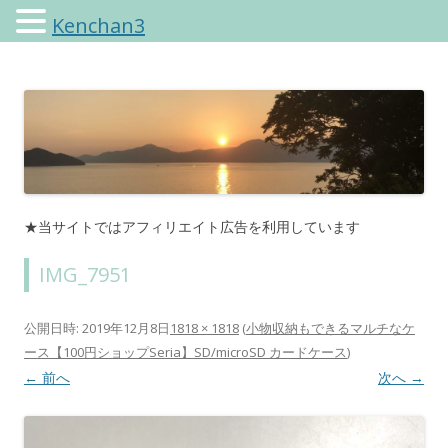
Kenchan3
けんちゃんさんのブログ
★当サイトではアフィリエイト広告を利用しています
IMG_7951
公開日時:
2019年12月8日
1818 × 1818
(
小物収納もできるマルチなケ
ース【100円ショップSeria】SD/microSD カードケース
)
← 前へ
次へ →